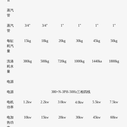
蒸汽
管
蒸汽
3/4"
3/4"
1"
1"
1"
1"
管
每缸
15kg
18kg
20kg
30kg
45kg
50kg
耗汽
量
洗涤
380kg
500kg
720kg
1000kg
1440ka
1800kg
耗水
量
电源
电源
380+N-3PH-50Hz三相四线
电机
1.2kw
2.2kw
3.0kw
5.5kw
7.5kw
4.0kw
功率
电加
10kw
15kw
20kw
30kw
45kw
60kw
热功