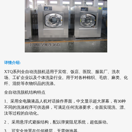
详情介绍:
XTQ系列全自动
洗脱机
适用于宾馆、饭店、医院、服装厂、洗衣
场、工矿企业以及个体洗染行业。用于对各种棉织、毛纺、麻类、化
纤、混纺等衣物织品的洗涤。
全自动
洗脱机
结构特点
1、采用全电脑液晶人机对话操作界面，中文显示超大屏幕，有
种
30
不同的洗涤程序可供选择，可满足任何洗涤要求，全面实现洗、漂、
汰等过程的自动化。
2 、采用悬浮式避振结构，配以弹簧阻尼系统，超低振动。
3 、可安全放置在任何楼层，无需做地基。