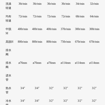
洗涤
36r/min
36r/min
36r/min
36r/min
34r/min
32r/min
转速
均布
72r/min
72r/min
72r/min
72r/min
68r/min
64r/min
转速
中脱
400r/min
400r/min
400r/min
370r/min
300r/min
300r/min
M
高脱H
800r/min
800r/min
800r/min
750r/min
670r/min
670r/min
排水
阀
排水
ø76mm
ø76mm
ø76mm
ø114mm
ø114mm
ø114mm
阀
进水
管
热水
3/4"
3/4"
3/2"
3/2"
3/2"
3/2"
管
冷水
3/4"
3/4"
3/2"
3/2"
3/2"
3/2"
管