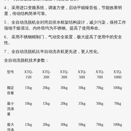
4 、采用进口变频系统，调速方便，启动平稳噪音低，节能效果明
显，传动结构简单可靠。
5 、全自动
洗脱机
全封闭后排水框架结构设计，减少污染，保持工作
场地干燥清洁。内外筒均为不锈钢。提高了使用寿命。
6、 采用不锈钢精制门，气动安全装置，极大提高了使用中的安全
性。
7 、全自动
洗脱机
比半自动
洗衣机
更先进，更人性化。
全自动
洗脱机
技术参数：
型号
XTQ-
XTQ-
XTQ-
XTQ-
XTQ-
XTQ-
15H
20H
30H
50H
70H
100H
额定
15kg
20kg
30kg
50kg
70kg
100kg
容量
最小
10kg
15kg
20kg
35kg
50kg
70kg
洗涤
量
最大
15kg
20kg
30kg
50kg
70kg
100kg
洗涤