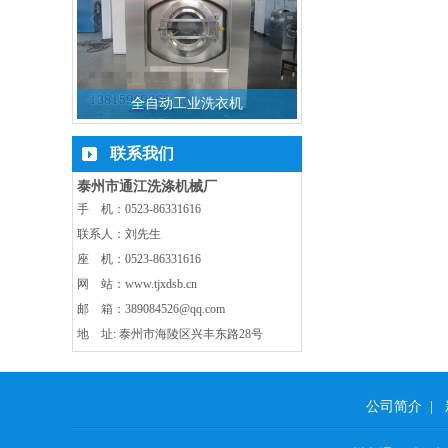
机
全自动工业洗衣机
大型变频脱水
联系我们
泰州市通江洗涤机械厂
手 机：0523-86331616
联系人：刘先生
座 机：0523-86331616
网 站：www.tjxdsb.cn
邮 箱：389084526@qq.com
地 址: 泰州市海陵区兴丰东路28号
公司简介
|